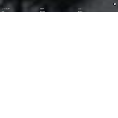
关于鼎天国际数码
理论著作
企业文化
ESG
资讯与活动
联系我们
加入我们
1282
6000
+亿
+
全年营收 (2024)
员工数量
2600
30000
+
+
技术人员数量
渠道生态伙伴
300
123
+
第
位
技术生态伙伴
《财富》中国上市公司
500强(2023)
79
38
第
位
第
位
中国民营企业
《财富》最受赞赏
500强(2023)
中国公司
29
AA
第
位
级
福布斯中国
Wind ESG评级
数字经济100强